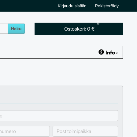
Kirjaudu sisään
Rekisteröidy
0
Ostoskori:
0 €
Haku
Info