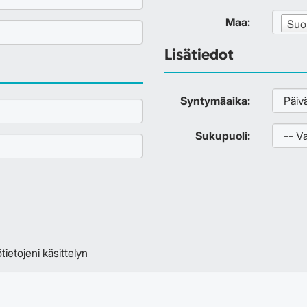
Maa:
Suo
Lisätiedot
Syntymäaika:
Sukupuoli:
ietojeni käsittelyn