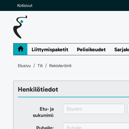
Kotisivut
Liittymispaketit
Pelioikeudet
Sarjak
Etusivu
Tili
Rekisteröinti
Henkilötiedot
Etu- ja
sukunimi:
Puhelin: