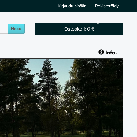
Kirjaudu sisään
Rekisteröidy
0
Ostoskori:
0 €
Haku
Info