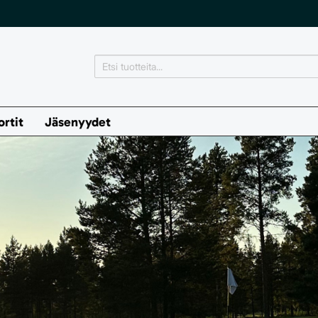
ortit
Jäsenyydet