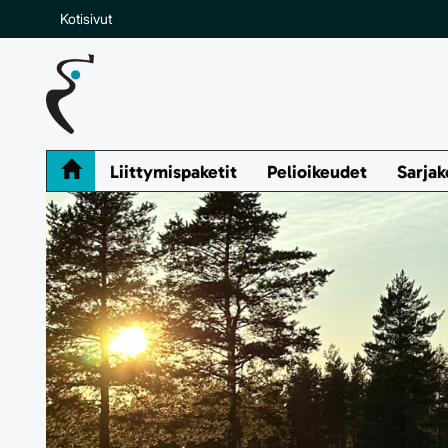
Kotisivut
Liittymispaketit
Pelioikeudet
Sarjak