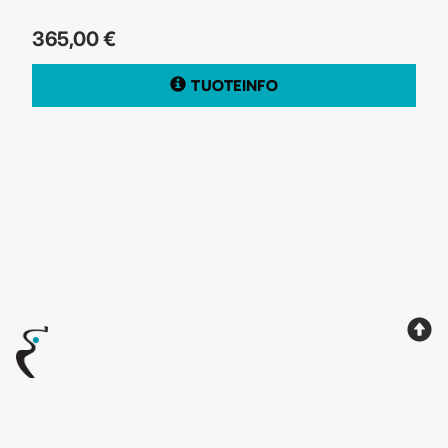
365,00 €
TUOTEINFO
Rtg
Maksutavat
Tilausehdot
Rekisteriseloste
Yhteystiedot