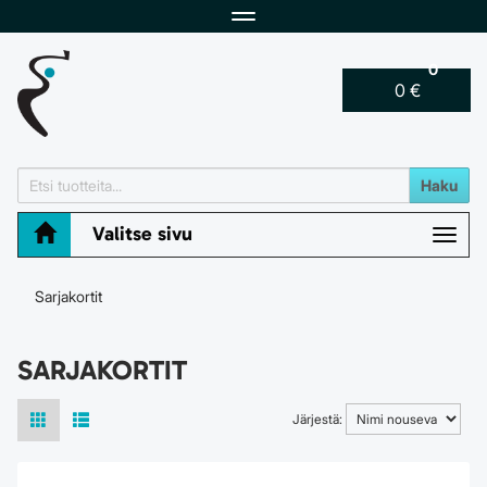
Navigaatio
0
0 €
Haku
Valitse sivu
Navig
Sarjakortit
SARJAKORTIT
Järjestä: