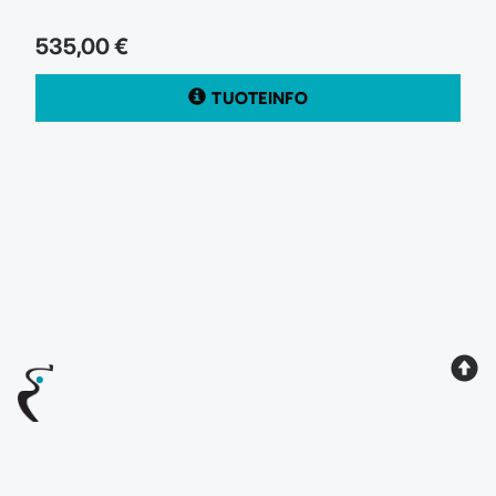
535,00 €
TUOTEINFO
Rtg
Maksutavat
Tilausehdot
Rekisteriseloste
Yhteystiedot