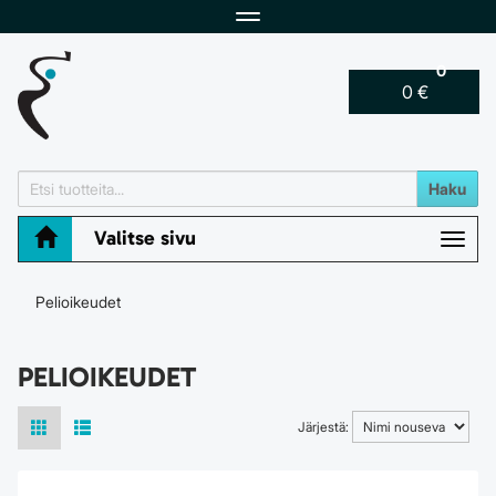
Navigaatio
0
0 €
Haku
Valitse sivu
Navig
Pelioikeudet
PELIOIKEUDET
Järjestä: